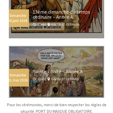
13ème dimanche du temps
Dimanche
ordinaire – Année A
28 juin 2026
11H00
EGLISE ST GERMAIN
BY PASTOR
Sainte Trinité – Année A
Dimanche
11H00
EGLISE ST GERMAIN
31 mai 2026
Pour les cérémonies, merci de bien respecter les règles de
sécurité. PORT DU MASQUE OBLIGATOIRE.